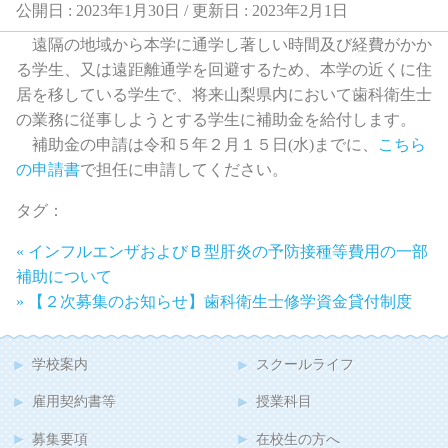
公開日 :
2023年1月30日
/ 更新日 :
2023年2月1日
遠隔の地域から本学に通学し著しい時間及び経費がかか
る学生、又は遠距離通学を回避するため、本学の近くに住
居を移している学生で、将来山梨県内において歯科衛生士
の業務に従事しようとする学生に補助金を給付します。
補助金の申請は令和５年２月１５日(水)までに、
こちら
の申請書
で担任に申請してください。
タグ：
« インフルエンザおよびＢ型肝炎の予防接種等費用の一部
補助について
» 【２次募集のお知らせ】歯科衛生士修学資金貸付制度
学校案内
スクールライフ
雇用契約書等
授業科目
募集要項
在校生の方へ