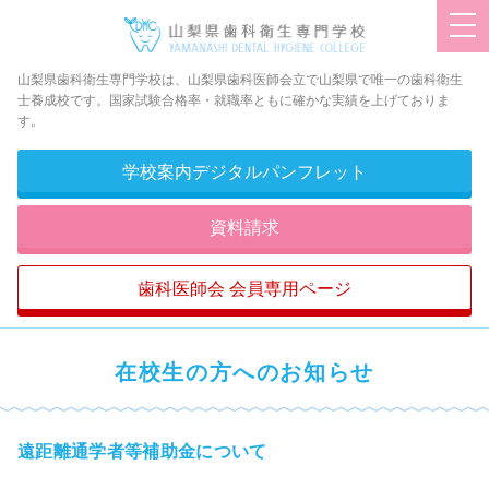
togg
navi
山梨県歯科衛生専門学校は、山梨県歯科医師会立で山梨県で唯一の歯科衛生
士養成校です。国家試験合格率・就職率ともに確かな実績を上げておりま
す。
学校案内デジタルパンフレット
資料請求
歯科医師会 会員専用ページ
在校生の方へのお知らせ
遠距離通学者等補助金について